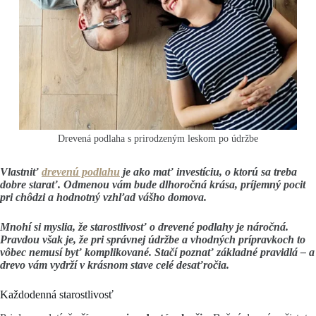
Drevená podlaha s prirodzeným leskom po údržbe
Vlastniť
drevenú podlahu
je ako mať investíciu, o ktorú sa treba
dobre starať. Odmenou vám bude dlhoročná krása, príjemný pocit
pri chôdzi a hodnotný vzhľad vášho domova.
Mnohí si myslia, že starostlivosť o drevené podlahy je náročná.
Pravdou však je, že pri správnej údržbe a vhodných prípravkoch to
vôbec nemusí byť komplikované. Stačí poznať základné pravidlá – a
drevo vám vydrží v krásnom stave celé desaťročia.
Každodenná starostlivosť