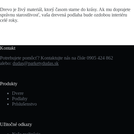
Drevo je živý materiál, ktorý časom starne do krásy. Ak mu doprajete
správnu starostlivosť, vaša drevená podlaha bude ozdobou interiéru
celé roky.
Kontakt
Potrebujete pomôcť? Kontaktujte nás na čísle 0905 424 862
alebo:
dudas@parketydudas.sk
Produkty
Dvere
Podlahy
Príslušenstvo
Užitočné odkazy