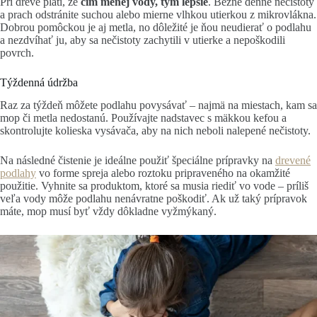
Pri dreve platí, že
čím menej vody, tým lepšie
. Bežné denné nečistoty
a prach odstránite suchou alebo mierne vlhkou utierkou z mikrovlákna.
Dobrou pomôckou je aj metla, no dôležité je ňou neudierať o podlahu
a nezdvíhať ju, aby sa nečistoty zachytili v utierke a nepoškodili
povrch.
Týždenná údržba
Raz za týždeň môžete podlahu povysávať – najmä na miestach, kam sa
mop či metla nedostanú. Používajte nadstavec s mäkkou kefou a
skontrolujte kolieska vysávača, aby na nich neboli nalepené nečistoty.
Na následné čistenie je ideálne použiť špeciálne prípravky na
drevené
podlahy
vo forme spreja alebo roztoku pripraveného na okamžité
použitie. Vyhnite sa produktom, ktoré sa musia riediť vo vode – príliš
veľa vody môže podlahu nenávratne poškodiť. Ak už taký prípravok
máte, mop musí byť vždy dôkladne vyžmýkaný.