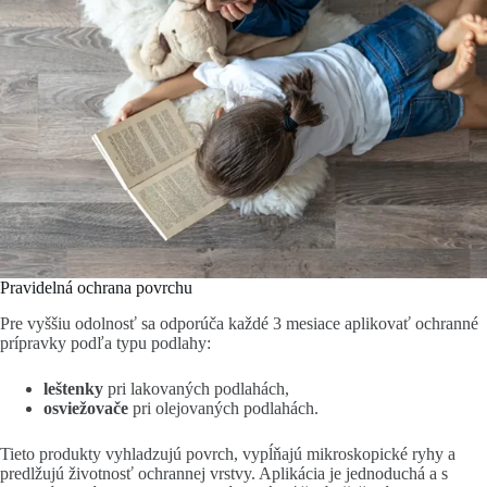
Pravidelná ochrana povrchu
Pre vyššiu odolnosť sa odporúča každé 3 mesiace aplikovať ochranné
prípravky podľa typu podlahy:
leštenky
pri lakovaných podlahách,
osviežovače
pri olejovaných podlahách.
Tieto produkty vyhladzujú povrch, vypĺňajú mikroskopické ryhy a
predlžujú životnosť ochrannej vrstvy. Aplikácia je jednoduchá a s