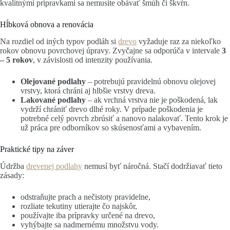
kvalitnými prípravkami sa nemusíte obávať šmúh či škvŕn.
Hĺbková obnova a renovácia
Na rozdiel od iných typov podláh si
drevo
vyžaduje raz za niekoľko
rokov obnovu povrchovej úpravy. Zvyčajne sa odporúča v intervale
3
– 5 rokov
, v závislosti od intenzity používania.
Olejované podlahy
– potrebujú pravidelnú obnovu olejovej
vrstvy, ktorá chráni aj hlbšie vrstvy dreva.
Lakované podlahy
– ak vrchná vrstva nie je poškodená, lak
vydrží chrániť drevo dlhé roky. V prípade poškodenia je
potrebné celý povrch zbrúsiť a nanovo nalakovať. Tento krok je
už práca pre odborníkov so skúsenosťami a vybavením.
Praktické tipy na záver
Údržba
drevenej podlahy
nemusí byť náročná. Stačí dodržiavať tieto
zásady:
odstraňujte prach a nečistoty pravidelne,
rozliate tekutiny utierajte čo najskôr,
používajte iba prípravky určené na drevo,
vyhýbajte sa nadmernému množstvu vody.