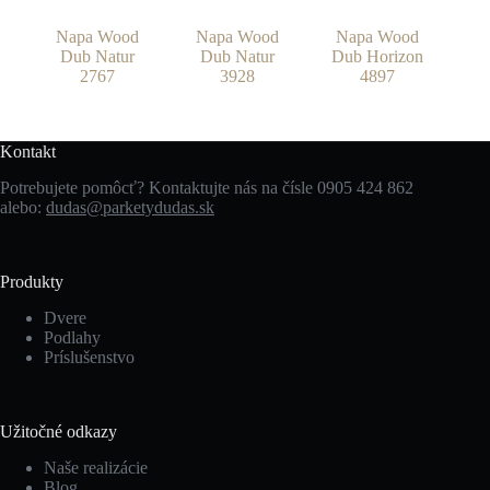
Napa Wood
Napa Wood
Napa Wood
Dub Natur
Dub Natur
Dub Horizon
2767
3928
4897
Kontakt
Potrebujete pomôcť? Kontaktujte nás na čísle 0905 424 862
alebo:
dudas@parketydudas.sk
Produkty
Dvere
Podlahy
Príslušenstvo
Užitočné odkazy
Naše realizácie
Blog