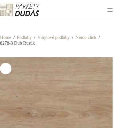
Skip
to
content
Home
/
Podlahy
/
Vinylové podlahy
/
Nemo click
/
8278-3 Dub Rustik