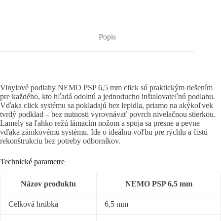
Popis
Vinylové podlahy NEMO PSP 6,5 mm click sú praktickým riešením
pre každého, kto hľadá odolnú a jednoducho inštalovateľnú podlahu.
Vďaka click systému sa pokladajú bez lepidla, priamo na akýkoľvek
tvrdý podklad – bez nutnosti vyrovnávať povrch nivelačnou stierkou.
Lamely sa ľahko režú lámacím nožom a spoja sa presne a pevne
vďaka zámkovému systému. Ide o ideálnu voľbu pre rýchlu a čistú
rekonštrukciu bez potreby odborníkov.
Technické parametre
Názov produktu
NEMO PSP 6,5 mm
Celková hrúbka
6,5 mm