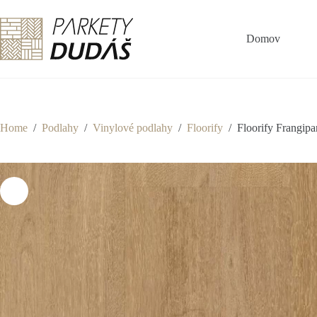
Skip
to
content
Domov
Home
/
Podlahy
/
Vinylové podlahy
/
Floorify
/
Floorify Frangipa