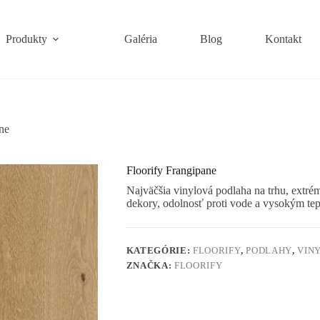
Produkty
Galéria
Blog
Kontakt
ne
Floorify Frangipane
Najväčšia vinylová podlaha na trhu, extré
dekory, odolnosť proti vode a vysokým te
KATEGÓRIE:
FLOORIFY
,
PODLAHY
,
VIN
ZNAČKA:
FLOORIFY