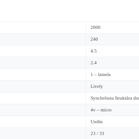
2000
240
4.5
2.4
1 – lamela
Lively
Synchrónna štruktúra dr
4v – micro
Unilin
23 / 33