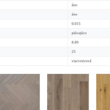
áno
áno
0.015
plávajúco
8.89
25
viacvrstvová