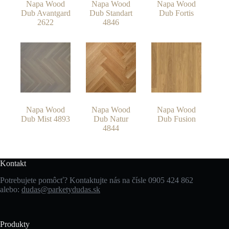
Napa Wood
Napa Wood
Napa Wood
Dub Avantgard
Dub Standart
Dub Fortis
2622
4846
Napa Wood
Napa Wood
Napa Wood
Dub Mist 4893
Dub Natur
Dub Fusion
4844
Kontakt
Potrebujete pomôcť? Kontaktujte nás na čísle 0905 424 862
alebo:
dudas@parketydudas.sk
Produkty