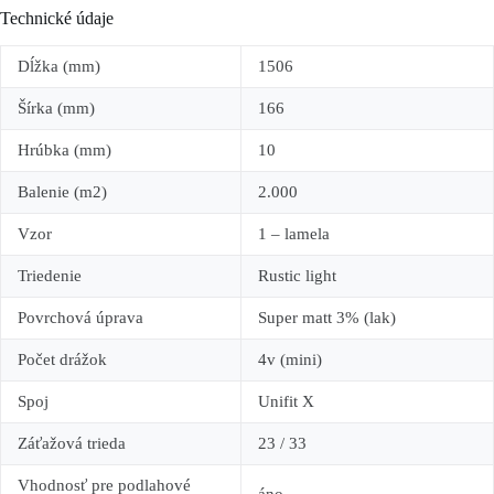
Technické údaje
Dĺžka (mm)
1506
Šírka (mm)
166
Hrúbka (mm)
10
Balenie (m2)
2.000
Vzor
1 – lamela
Triedenie
Rustic light
Povrchová úprava
Super matt 3% (lak)
Počet drážok
4v (mini)
Spoj
Unifit X
Záťažová trieda
23 / 33
Vhodnosť pre podlahové
áno