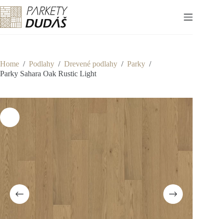
Skip
to
content
Home
/
Podlahy
/
Drevené podlahy
/
Parky
/
Parky Sahara Oak Rustic Light