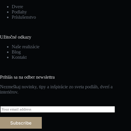
Dvere
Podlahy
Príslušenstvo
Užitočné odkazy
Naše realizácie
Blog
Kontakt
Prihlás sa na odber newslettra
Nezmeškaj novinky, tipy a inšpirácie zo sveta podláh, dverí a
interiérov.
E
m
a
Subscribe
i
l